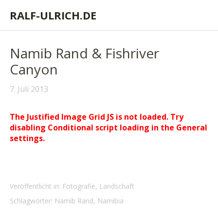
RALF-ULRICH.DE
Namib Rand & Fishriver
Canyon
7. Juli 2013
The Justified Image Grid JS is not loaded. Try
disabling Conditional script loading in the General
settings.
Veröffentlicht in:
Fotografie
,
Landschaft
Schlagwörter:
Namib Rand
,
Namibia