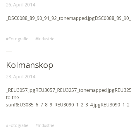
26. April 2014
_DSC0088_89_90_91_92_tonemapped.jpgDSC0088_89_90_
Fotografie
Industrie
Kolmanskop
23. April 2014
_REU3057.jpgREU3057_REU3257_tonemapped.jpgREU3257
to the
sunREU3085_6_7_8_9_REU3090_1_2_3_4.jpgREU3090_1_2
Fotografie
Industrie