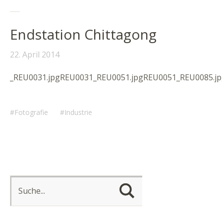
Endstation Chittagong
22. April 2014
_REU0031.jpgREU0031_REU0051.jpgREU0051_REU0085.j
Fotografie
Industrie