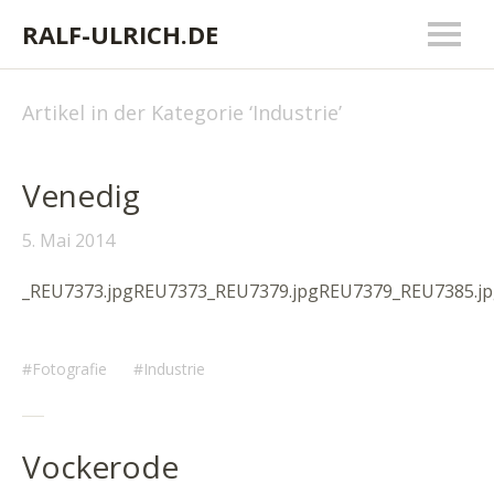
RALF-ULRICH.DE
Artikel in der Kategorie ‘
Industrie
’
Venedig
5. Mai 2014
_REU7373.jpgREU7373_REU7379.jpgREU7379_REU7385.j
Fotografie
Industrie
Vockerode