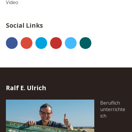
Video
Social Links
Facebook
Google+
500px
YouTube
Vimeo
Xing
Ralf E. Ulrich
Beruflich
unterrichte
ich