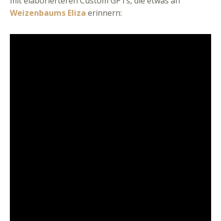
mit elaborierteren Custom GPTs, die etwas an
Weizenbaums Eliza
erinnern: