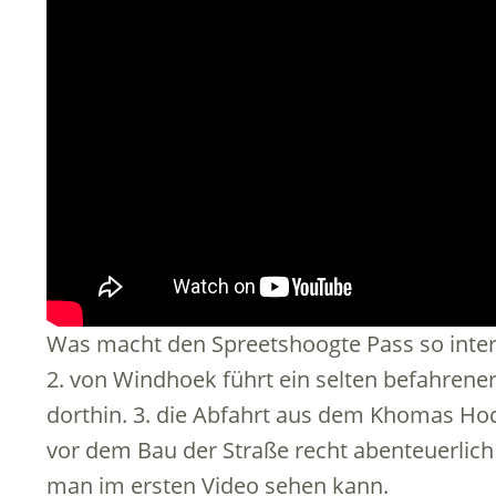
Was macht den Spreetshoogte Pass so interes
2. von Windhoek führt ein selten befahrene
dorthin. 3. die Abfahrt aus dem Khomas Ho
vor dem Bau der Straße recht abenteuerlich
man im ersten Video sehen kann.