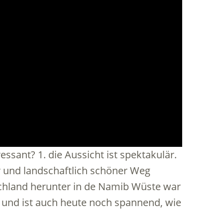
sant? 1. die Aussicht ist spektakulär.
r und landschaftlich schöner Weg
chland herunter in de Namib Wüste war
 und ist auch heute noch spannend, wie