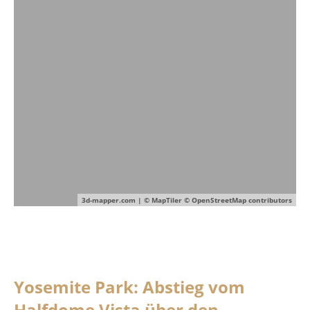
3d-mapper.com
|
© MapTiler
© OpenStreetMap contributors
Yosemite Park: Abstieg vom
Halfdome Vista über den