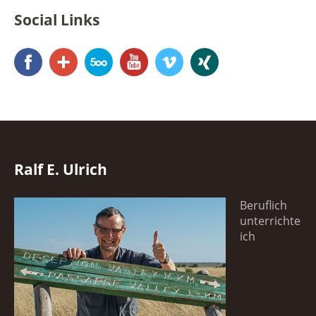
Social Links
Facebook
Google+
500px
YouTube
Vimeo
Xing
Ralf E. Ulrich
Beruflich
unterrichte
ich