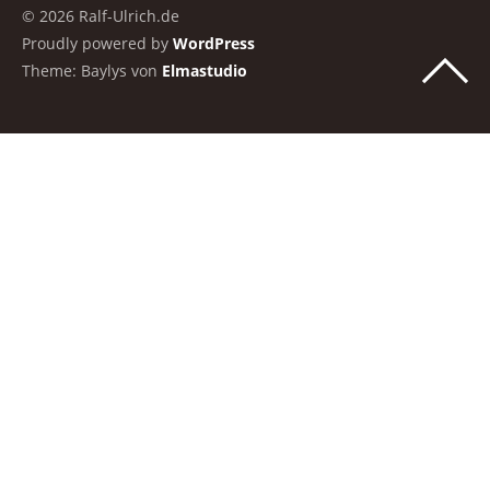
© 2026 Ralf-Ulrich.de
Proudly powered by
WordPress
Theme: Baylys von
Elmastudio