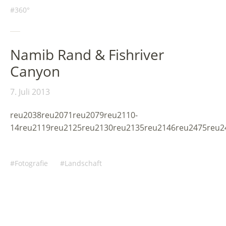
360°
Namib Rand & Fishriver
Canyon
7. Juli 2013
reu2038reu2071reu2079reu2110-
14reu2119reu2125reu2130reu2135reu2146reu2475reu2
Fotografie
Landschaft