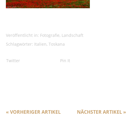
Veröffentlicht in:
Fotografie
,
Landschaft
Schlagwörter:
Italien
,
Toskana
Twitter
Pin It
« VORHERIGER ARTIKEL
NÄCHSTER ARTIKEL »