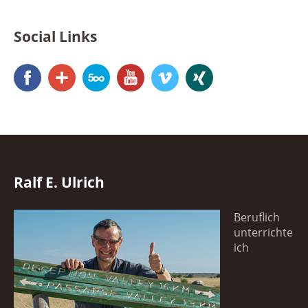
Social Links
Facebook
Google+
500px
YouTube
Vimeo
Xing
Ralf E. Ulrich
Beruflich
unterrichte
ich