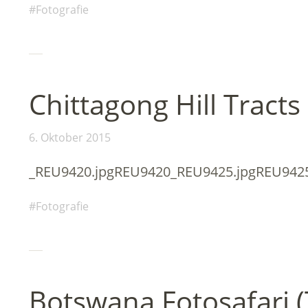
Fotografie
Chittagong Hill Tracts
6. Oktober 2015
_REU9420.jpgREU9420_REU9425.jpgREU942
Fotografie
Botswana Fotosafari (