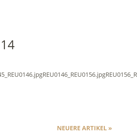
014
45_REU0146.jpgREU0146_REU0156.jpgREU0156_R
NEUERE ARTIKEL »