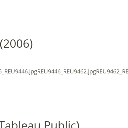
 (2006)
5_REU9446.jpgREU9446_REU9462.jpgREU9462_R
Tableau Public)