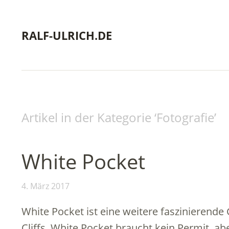
RALF-ULRICH.DE
Artikel in der Kategorie ‘
Fotografie
’
White Pocket
4. März 2017
White Pocket ist eine weitere faszinierende
Cliffs. White Pocket braucht kein Permit, a