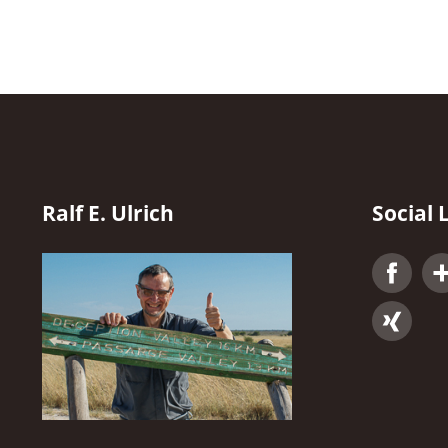
Ralf E. Ulrich
Social 
Fac
Xing