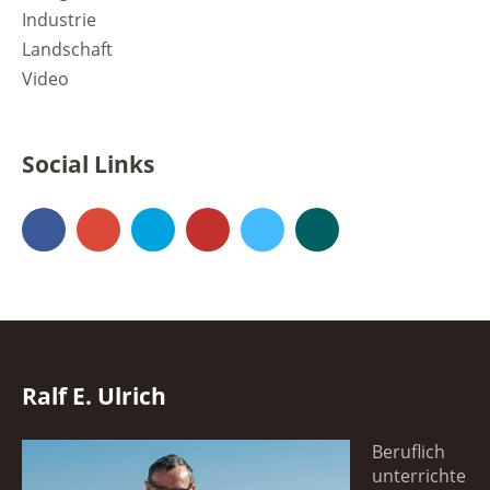
Industrie
Landschaft
Video
Social Links
Facebook
Google+
500px
YouTube
Vimeo
Xing
Ralf E. Ulrich
Beruflich
unterrichte