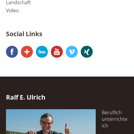
Landschaft
Video
Social Links
Facebook
Google+
500px
YouTube
Vimeo
Xing
Ralf E. Ulrich
Beruflich
unterrichte
ich