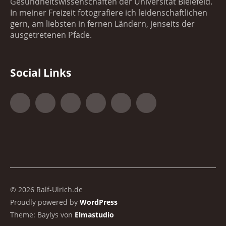
Gesundheitswissenschaften der Universität Bielefeld.
In meiner Freizeit fotografiere ich leidenschaftlichen
gern, am liebsten in fernen Ländern, jenseits der
ausgetretenen Pfade.
Social Links
Facebook
Google+
500px
YouTube
Vimeo
Xing
© 2026 Ralf-Ulrich.de
Proudly powered by
WordPress
Theme: Baylys von
Elmastudio